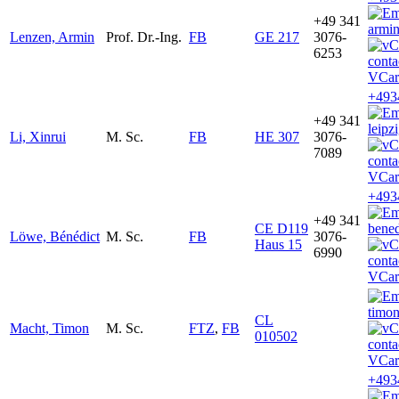
+49 341
armin
Lenzen, Armin
Prof. Dr.-Ing.
FB
GE 217
3076-
6253
VCar
+493
+49 341
leipz
Li, Xinrui
M. Sc.
FB
HE 307
3076-
7089
VCar
+493
+49 341
CE D119
bened
Löwe, Bénédict
M. Sc.
FB
3076-
Haus 15
6990
VCar
timo
CL
Macht, Timon
M. Sc.
FTZ
,
FB
010502
VCar
+493