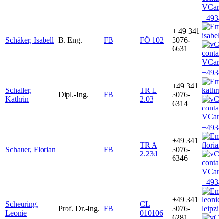
VCar
+493
+ 49 341
isabe
Schäker, Isabell
B. Eng.
FB
FÖ 102
3076-
6631
VCar
+493
+49 341
Schaller,
TR L
kathr
Dipl.-Ing.
FB
3076-
Kathrin
2.03
6314
VCar
+493
+49 341
TR A
flori
Schauer, Florian
FB
3076-
2.23d
6346
VCar
+493
+49 341
leon
Scheuring,
CL
Prof. Dr.-Ing.
FB
3076-
leipz
Leonie
010106
6281