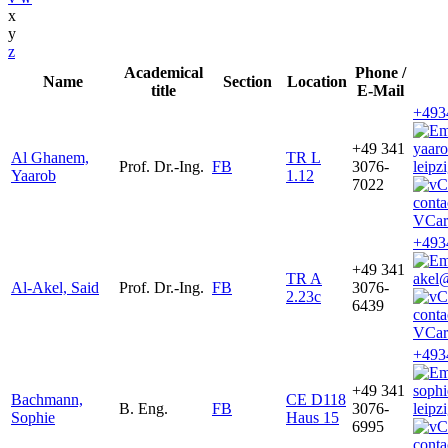
x
y
z
Academical
Phone /
Name
Section
Location
title
E-Mail
+493
+49 341
yaar
Al Ghanem,
TR L
Prof. Dr.-Ing.
FB
3076-
leipz
Yaarob
1.12
7022
VCar
+493
+49 341
TR A
akel@
Al-Akel, Said
Prof. Dr.-Ing.
FB
3076-
2.23c
6439
VCar
+493
+49 341
soph
Bachmann,
CE D118
B. Eng.
FB
3076-
leipz
Sophie
Haus 15
6995