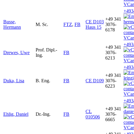
VCar
+493
+49 341
Busse,
CE D103
herm
M. Sc.
FTZ
,
FB
3076-
Hermann
Haus 15
6178
VCar
+493
+49 341
Prof. Dipl.-
Drewes, Uwe
FB
3076-
Ing.
6213
VCar
+493
+49 341
leipz
Duka, Lisa
B. Eng.
FB
CE D109
3076-
6223
VCar
+493
+49 341
CL
danie
Ehlig, Daniel
Dr.-Ing.
FB
3076-
010506
6665
VCar