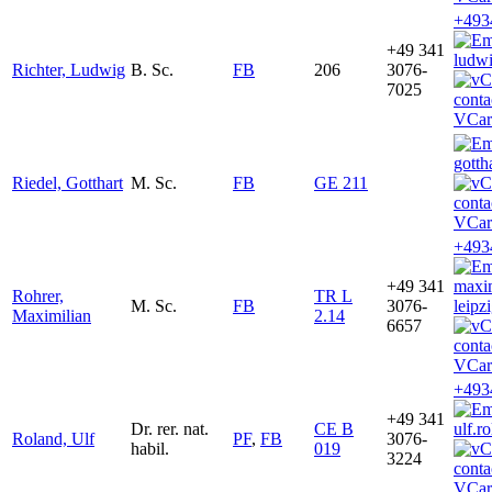
+493
+49 341
ludwi
Richter, Ludwig
B. Sc.
FB
206
3076-
7025
VCar
gotth
Riedel, Gotthart
M. Sc.
FB
GE 211
VCar
+493
+49 341
maxi
Rohrer,
TR L
M. Sc.
FB
3076-
leipz
Maximilian
2.14
6657
VCar
+493
+49 341
Dr. rer. nat.
CE B
ulf.r
Roland, Ulf
PF
,
FB
3076-
habil.
019
3224
VCar