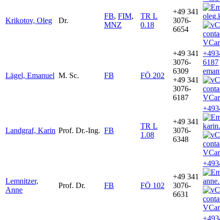
+49 341
FB
,
FIM
,
TR L
oleg.
Krikotov, Oleg
Dr.
3076-
MNZ
0.18
6654
VCar
+49 341
+493
3076-
6187
6309
emanu
Lägel, Emanuel
M. Sc.
FB
FÖ 202
+49 341
3076-
6187
VCar
+493
+49 341
TR L
karin
Landgraf, Karin
Prof. Dr.-Ing.
FB
3076-
1.08
6348
VCar
+493
+49 341
Lemnitzer,
anne.
Prof. Dr.
FB
FÖ 102
3076-
Anne
6631
VCar
+493