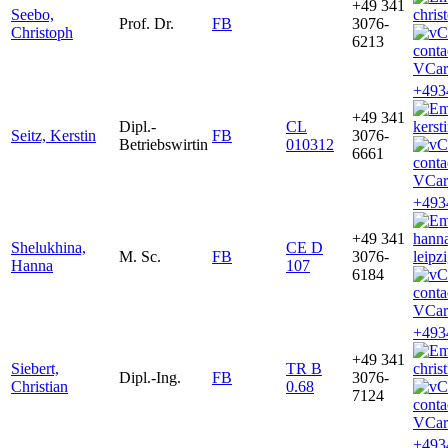
+49 341
Seebo,
chris
Prof. Dr.
FB
3076-
Christoph
6213
VCar
+493
+49 341
Dipl.-
CL
kerst
Seitz, Kerstin
FB
3076-
Betriebswirtin
010312
6661
VCar
+493
+49 341
hann
Shelukhina,
CE D
M. Sc.
FB
3076-
leipz
Hanna
107
6184
VCar
+493
+49 341
Siebert,
TR B
chris
Dipl.-Ing.
FB
3076-
Christian
0.68
7124
VCar
+493