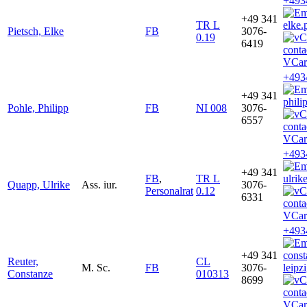
+493
+49 341
TR L
elke.
Pietsch, Elke
FB
3076-
0.19
6419
VCar
+493
+49 341
phili
Pohle, Philipp
FB
NI 008
3076-
6557
VCar
+493
+49 341
FB
,
TR L
ulrik
Quapp, Ulrike
Ass. iur.
3076-
Personalrat
0.12
6331
VCar
+493
+49 341
const
Reuter,
CL
M. Sc.
FB
3076-
leipz
Constanze
010313
8699
VCar