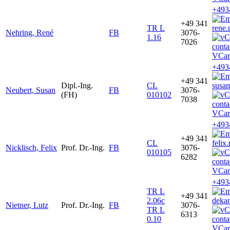
+493
+49 341
TR L
rene.
Nehring, René
FB
3076-
1.16
7026
VCar
+493
+49 341
Dipl.-Ing.
CL
susan
Neubert, Susan
FB
3076-
(FH)
010102
7038
VCar
+493
+49 341
CL
felix
Nicklisch, Felix
Prof. Dr.-Ing.
FB
3076-
010105
6282
VCar
+493
TR L
+49 341
2.06c
dekan
Nietner, Lutz
Prof. Dr.-Ing.
FB
3076-
TR L
6313
0.10
VCar