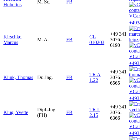
M. Sc.
FB
Hubertus
VCar
+493
+49 341
marc
Kirschke,
CL
M. A.
FB
3076-
leipz
Marcus
010203
6190
VCar
+493
+49 341
TR A
thoma
Klink, Thomas
Dr.-Ing.
FB
3076-
1.22
6565
VCar
+493
+49 341
Dipl.-Ing.
TR L
yvett
Klug, Yvette
FB
3076-
(FH)
2.15
6366
VCar
+493