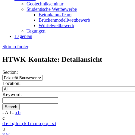
Geotechnikseminar
Studentische Wettbewerbe
Betonkanu-Team
Brückenmodellwettbewerb
Würfelwettbewerb
Tagungen
Lageplan
Skip to footer
HTWK-Kontakte: Detailansicht
Section:
Location:
Keyword:
Search
- All -
a
b
c
d
e
f
g
h
i
j
k
l
m
n
o
p
q
r
s
t
u
v
w