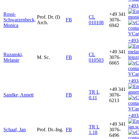
+493
Rossi-
+49 341
Prof. Dr. (I)
CL
monic
Schwarzenbeck,
FB
3076-
Arch.
010108
Monica
6942
VCar
+493
+49 341
mela
Ruzanski,
CL
M. Sc.
FB
3076-
leipz
Melanie
010503
6665
VCar
+493
+49 341
TR L
annet
Sandke, Annett
FB
3076-
0.11
6213
VCar
+493
+49 341
TR L
jan.s
Schaaf, Jan
Prof. Dr.-Ing.
FB
3076-
1.18
6496