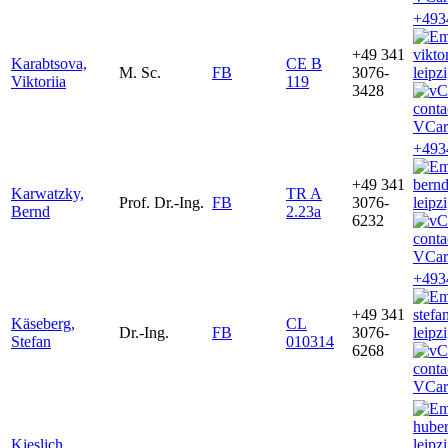
+493
+49 341
vikto
Karabtsova,
CE B
M. Sc.
FB
3076-
leipz
Viktoriia
119
3428
VCar
+493
+49 341
bern
Karwatzky,
TR A
Prof. Dr.-Ing.
FB
3076-
leipz
Bernd
2.23a
6232
VCar
+493
+49 341
stef
Käseberg,
CL
Dr.-Ing.
FB
3076-
leipz
Stefan
010314
6268
VCar
huber
Kieslich,
leipz