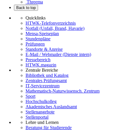
Threema
Back to top
Quicklinks
HTWK-Telefonverzeichnis
Notfall (Unfall, Brand, Havarie)
Mensa-Speiseplan
Stundenpläne
Prüfungen
Standorte & Anreise
E-Mail / Webmailer (Dienste intern)
Pressebereich
HTWK.magazin
Zentrale Bereiche
Bibliothek und Katalog
Zentrales Prüfungsamt
IT-Servicezentrum
Mathematisch-Naturwissensch. Zentrum
Sport
Hochschulkolleg
Akademisches Auslandsamt
Stellenangebote
Stellenportal
Lehre und Lernen
Beratung für Studierende