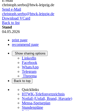
E-Mail
christoph.seebo@htwk-leipzig.de
Send e-Mail
christoph.seebo@htwk-leipzig.de
Download VCard
Back to list
Stand
04.05.2026
print page
recommend page
Show sharing options
LinkedIn
Facebook
WhatsApp
Telegram
Threema
Back to top
Quicklinks
HTWK-Telefonverzeichnis
Notfall (Unfall, Brand, Havarie)
Mensa-Speiseplan
Stundenpläne