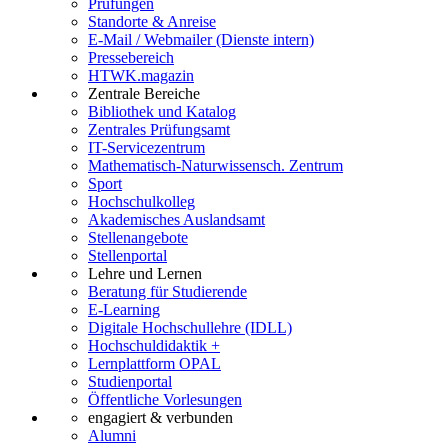
Prüfungen
Standorte & Anreise
E-Mail / Webmailer (Dienste intern)
Pressebereich
HTWK.magazin
Zentrale Bereiche
Bibliothek und Katalog
Zentrales Prüfungsamt
IT-Servicezentrum
Mathematisch-Naturwissensch. Zentrum
Sport
Hochschulkolleg
Akademisches Auslandsamt
Stellenangebote
Stellenportal
Lehre und Lernen
Beratung für Studierende
E-Learning
Digitale Hochschullehre (IDLL)
Hochschuldidaktik +
Lernplattform OPAL
Studienportal
Öffentliche Vorlesungen
engagiert & verbunden
Alumni