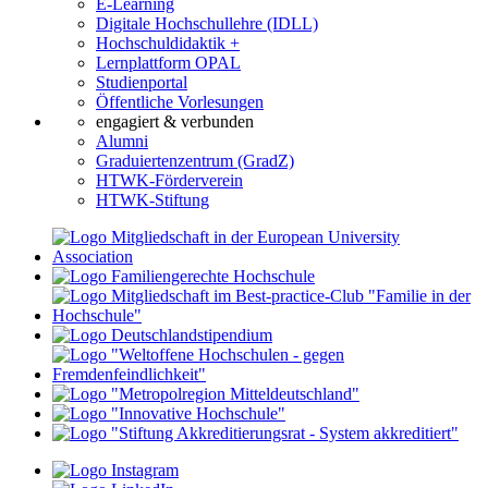
E-Learning
Digitale Hochschullehre (IDLL)
Hochschuldidaktik +
Lernplattform OPAL
Studienportal
Öffentliche Vorlesungen
engagiert & verbunden
Alumni
Graduiertenzentrum (GradZ)
HTWK-Förderverein
HTWK-Stiftung