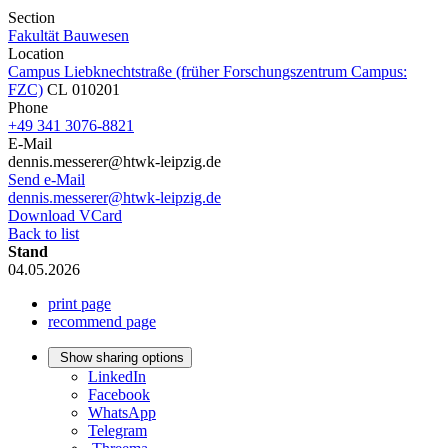
Section
Fakultät Bauwesen
Location
Campus Liebknechtstraße (früher Forschungszentrum Campus:
FZC)
CL 010201
Phone
+49 341 3076-8821
E-Mail
dennis.messerer@htwk-leipzig.de
Send e-Mail
dennis.messerer@htwk-leipzig.de
Download VCard
Back to list
Stand
04.05.2026
print page
recommend page
Show sharing options
LinkedIn
Facebook
WhatsApp
Telegram