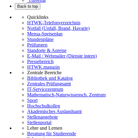
Threema
Back to top
Quicklinks
HTWK-Telefonverzeichnis
Notfall (Unfall, Brand, Havarie)
Mensa-Speiseplan
Stundenpläne
Prüfungen
Standorte & Anreise
E-Mail / Webmailer (Dienste intern)
Pressebereich
HTWK.magazin
Zentrale Bereiche
Bibliothek und Katalog
Zentrales Prüfungsamt
IT-Servicezentrum
Mathematisch-Naturwissensch. Zentrum
Sport
Hochschulkolleg
Akademisches Auslandsamt
Stellenangebote
Stellenportal
Lehre und Lernen
Beratung für Studierende