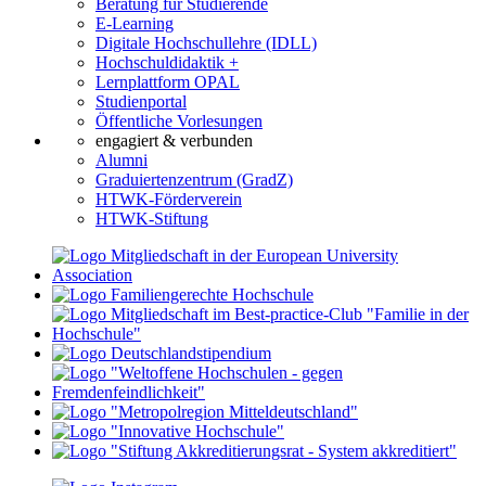
Beratung für Studierende
E-Learning
Digitale Hochschullehre (IDLL)
Hochschuldidaktik +
Lernplattform OPAL
Studienportal
Öffentliche Vorlesungen
engagiert & verbunden
Alumni
Graduiertenzentrum (GradZ)
HTWK-Förderverein
HTWK-Stiftung