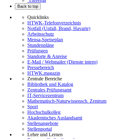
Threema
Back to top
Quicklinks
HTWK-Telefonverzeichnis
Notfall (Unfall, Brand, Havarie)
Arbeitsschutz
Mensa-Speiseplan
Stundenpläne
Prüfungen
Standorte & Anreise
E-Mail / Webmailer (Dienste intern)
Pressebereich
HTWK.magazin
Zentrale Bereiche
Bibliothek und Katalog
Zentrales Prüfungsamt
IT-Servicezentrum
Mathematisch-Naturwissensch. Zentrum
Sport
Hochschulkolleg
Akademisches Auslandsamt
Stellenangebote
Stellenportal
Lehre und Lernen