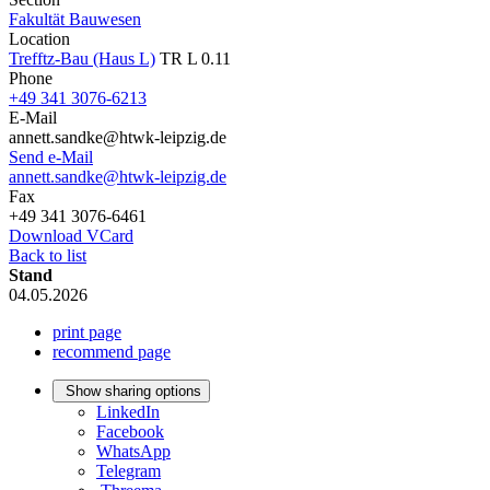
Fakultät Bauwesen
Location
Trefftz-Bau (Haus L)
TR L 0.11
Phone
+49 341 3076-6213
E-Mail
annett.sandke@htwk-leipzig.de
Send e-Mail
annett.sandke@htwk-leipzig.de
Fax
+49 341 3076-6461
Download VCard
Back to list
Stand
04.05.2026
print page
recommend page
Show sharing options
LinkedIn
Facebook
WhatsApp
Telegram