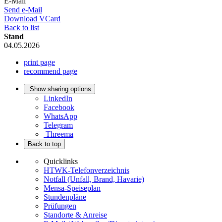
E-Mail
Send e-Mail
Download VCard
Back to list
Stand
04.05.2026
print page
recommend page
Show sharing options
LinkedIn
Facebook
WhatsApp
Telegram
Threema
Back to top
Quicklinks
HTWK-Telefonverzeichnis
Notfall (Unfall, Brand, Havarie)
Mensa-Speiseplan
Stundenpläne
Prüfungen
Standorte & Anreise