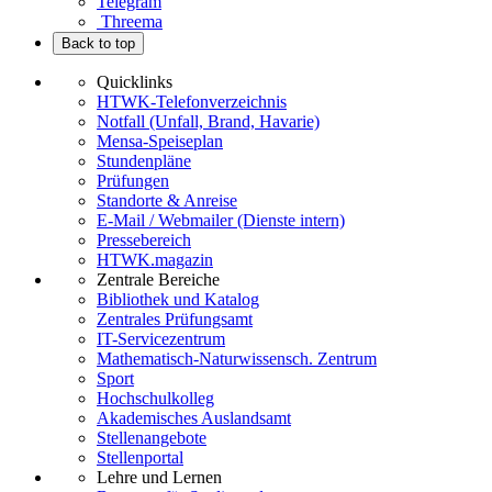
Telegram
Threema
Back to top
Quicklinks
HTWK-Telefonverzeichnis
Notfall (Unfall, Brand, Havarie)
Mensa-Speiseplan
Stundenpläne
Prüfungen
Standorte & Anreise
E-Mail / Webmailer (Dienste intern)
Pressebereich
HTWK.magazin
Zentrale Bereiche
Bibliothek und Katalog
Zentrales Prüfungsamt
IT-Servicezentrum
Mathematisch-Naturwissensch. Zentrum
Sport
Hochschulkolleg
Akademisches Auslandsamt
Stellenangebote
Stellenportal
Lehre und Lernen