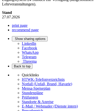
Lehrveranstaltungen).
Stand
27.07.2026
print page
recommend page
Show sharing options
LinkedIn
Facebook
WhatsApp
Telegram
Threema
Back to top
Quicklinks
HTWK-Telefonverzeichnis
Notfall (Unfall, Brand, Havarie)
Mensa-Speiseplan
Stundenpläne
Prüfungen
Standorte & Anreise
E-Mail / Webmailer (Dienste intern)
Pressebereich