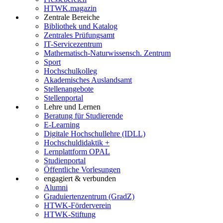
HTWK.magazin
Zentrale Bereiche
Bibliothek und Katalog
Zentrales Prüfungsamt
IT-Servicezentrum
Mathematisch-Naturwissensch. Zentrum
Sport
Hochschulkolleg
Akademisches Auslandsamt
Stellenangebote
Stellenportal
Lehre und Lernen
Beratung für Studierende
E-Learning
Digitale Hochschullehre (IDLL)
Hochschuldidaktik +
Lernplattform OPAL
Studienportal
Öffentliche Vorlesungen
engagiert & verbunden
Alumni
Graduiertenzentrum (GradZ)
HTWK-Förderverein
HTWK-Stiftung