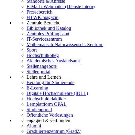
Standorte & Anreise
E-Mail / Webmailer (Dienste intern)
Pressebereich
HTWK.magazin
Zentrale Bereiche
Bibliothek und Katalog
Zentrales Prüfungsamt
IT-Servicezentrum
Mathematisch-Naturwissensch. Zentrum
Sport
Hochschulkolleg
Akademisches Auslandsamt
Stellenangebote
Stellenportal
Lehre und Lernen
Beratung für Studierende
E-Learning
Digitale Hochschullehre (IDLL)
Hochschuldidaktik +
Lernplattform OPAL
Studienportal
Öffentliche Vorlesungen
engagiert & verbunden
Alumni
Graduiertenzentrum (GradZ)