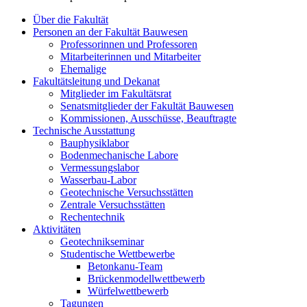
Über die Fakultät
Personen an der Fakultät Bauwesen
Professorinnen und Professoren
Mitarbeiterinnen und Mitarbeiter
Ehemalige
Fakultätsleitung und Dekanat
Mitglieder im Fakultätsrat
Senatsmitglieder der Fakultät Bauwesen
Kommissionen, Ausschüsse, Beauftragte
Technische Ausstattung
Bauphysiklabor
Bodenmechanische Labore
Vermessungslabor
Wasserbau-Labor
Geotechnische Versuchsstätten
Zentrale Versuchsstätten
Rechentechnik
Aktivitäten
Geotechnikseminar
Studentische Wettbewerbe
Betonkanu-Team
Brückenmodellwettbewerb
Würfelwettbewerb
Tagungen