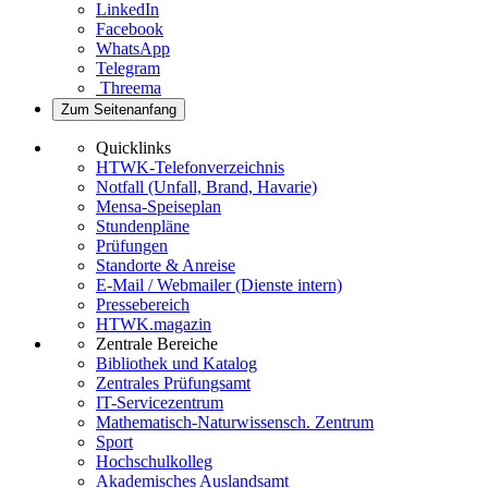
LinkedIn
Facebook
WhatsApp
Telegram
Threema
Zum Seitenanfang
Quicklinks
HTWK-Telefonverzeichnis
Notfall (Unfall, Brand, Havarie)
Mensa-Speiseplan
Stundenpläne
Prüfungen
Standorte & Anreise
E-Mail / Webmailer (Dienste intern)
Pressebereich
HTWK.magazin
Zentrale Bereiche
Bibliothek und Katalog
Zentrales Prüfungsamt
IT-Servicezentrum
Mathematisch-Naturwissensch. Zentrum
Sport
Hochschulkolleg
Akademisches Auslandsamt