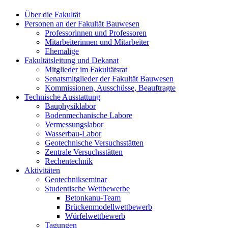
Über die Fakultät
Personen an der Fakultät Bauwesen
Professorinnen und Professoren
Mitarbeiterinnen und Mitarbeiter
Ehemalige
Fakultätsleitung und Dekanat
Mitglieder im Fakultätsrat
Senatsmitglieder der Fakultät Bauwesen
Kommissionen, Ausschüsse, Beauftragte
Technische Ausstattung
Bauphysiklabor
Bodenmechanische Labore
Vermessungslabor
Wasserbau-Labor
Geotechnische Versuchsstätten
Zentrale Versuchsstätten
Rechentechnik
Aktivitäten
Geotechnikseminar
Studentische Wettbewerbe
Betonkanu-Team
Brückenmodellwettbewerb
Würfelwettbewerb
Tagungen