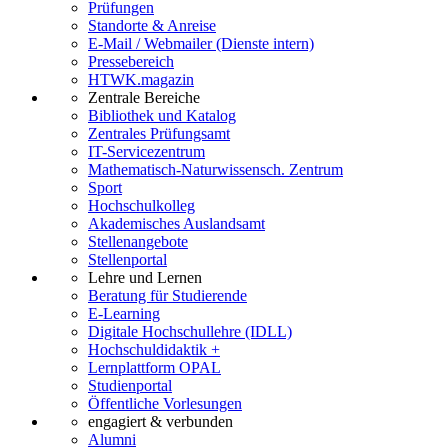
Prüfungen
Standorte & Anreise
E-Mail / Webmailer (Dienste intern)
Pressebereich
HTWK.magazin
Zentrale Bereiche
Bibliothek und Katalog
Zentrales Prüfungsamt
IT-Servicezentrum
Mathematisch-Naturwissensch. Zentrum
Sport
Hochschulkolleg
Akademisches Auslandsamt
Stellenangebote
Stellenportal
Lehre und Lernen
Beratung für Studierende
E-Learning
Digitale Hochschullehre (IDLL)
Hochschuldidaktik +
Lernplattform OPAL
Studienportal
Öffentliche Vorlesungen
engagiert & verbunden
Alumni