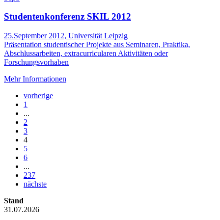
Studentenkonferenz SKIL 2012
25.September 2012, Universität Leipzig
Präsentation studentischer Projekte aus Seminaren, Praktika,
Abschlussarbeiten, extracurricularen Aktivitäten oder
Forschungsvorhaben
Mehr Informationen
vorherige
1
...
2
3
4
5
6
...
237
nächste
Stand
31.07.2026