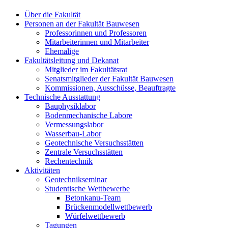
Über die Fakultät
Personen an der Fakultät Bauwesen
Professorinnen und Professoren
Mitarbeiterinnen und Mitarbeiter
Ehemalige
Fakultätsleitung und Dekanat
Mitglieder im Fakultätsrat
Senatsmitglieder der Fakultät Bauwesen
Kommissionen, Ausschüsse, Beauftragte
Technische Ausstattung
Bauphysiklabor
Bodenmechanische Labore
Vermessungslabor
Wasserbau-Labor
Geotechnische Versuchsstätten
Zentrale Versuchsstätten
Rechentechnik
Aktivitäten
Geotechnikseminar
Studentische Wettbewerbe
Betonkanu-Team
Brückenmodellwettbewerb
Würfelwettbewerb
Tagungen