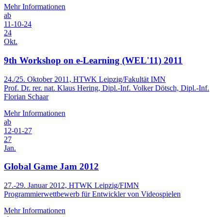
Mehr Informationen
ab
11-10-24
24
Okt.
9th Workshop on e-Learning (WEL'11) 2011
24./25. Oktober 2011, HTWK Leipzig/Fakultät IMN
Prof. Dr. rer. nat. Klaus Hering, Dipl.-Inf. Volker Dötsch, Dipl.-Inf.
Florian Schaar
Mehr Informationen
ab
12-01-27
27
Jan.
Global Game Jam 2012
27.-29. Januar 2012, HTWK Leipzig/FIMN
Programmierwettbewerb für Entwickler von Videospielen
Mehr Informationen