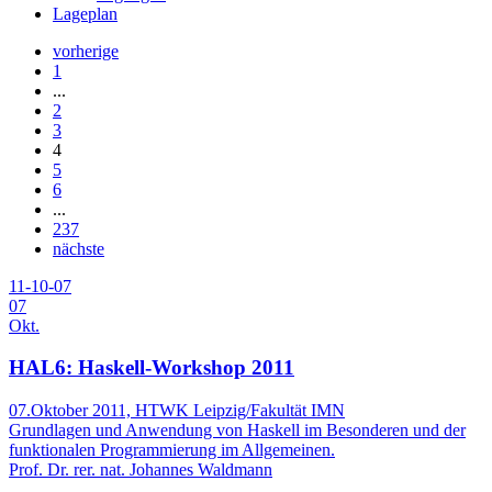
Lageplan
vorherige
1
...
2
3
4
5
6
...
237
nächste
11-10-07
07
Okt.
HAL6: Haskell-Workshop 2011
07.Oktober 2011, HTWK Leipzig/Fakultät IMN
Grundlagen und Anwendung von Haskell im Besonderen und der
funktionalen Programmierung im Allgemeinen.
Prof. Dr. rer. nat. Johannes Waldmann