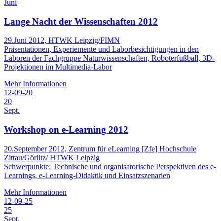
Juni
Lange Nacht der Wissenschaften 2012
29.Juni 2012, HTWK Leipzig/FIMN
Präsentationen, Experiemente und Laborbesichtigungen in den
Laboren der Fachgruppe Naturwissenschaften, Roboterfußball, 3D-
Projektionen im Multimedia-Labor
Mehr Informationen
12-09-20
20
Sept.
Workshop on e-Learning 2012
20.September 2012, Zentrum für eLearning [Zfe] Hochschule
Zittau/Görlitz/ HTWK Leipzig
Schwerpunkte: Technische und organisatorische Perspektiven des e-
Learnings, e-Learning-Didaktik und Einsatzszenarien
Mehr Informationen
12-09-25
25
Sept.