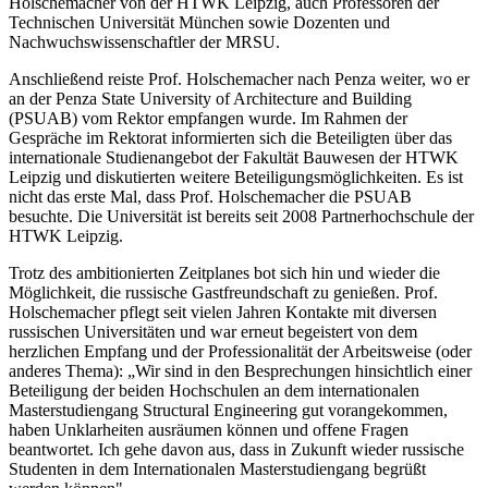
Holschemacher von der HTWK Leipzig, auch Professoren der
Technischen Universität München sowie Dozenten und
Nachwuchswissenschaftler der MRSU.
Anschließend reiste Prof. Holschemacher nach Penza weiter, wo er
an der Penza State University of Architecture and Building
(PSUAB) vom Rektor empfangen wurde. Im Rahmen der
Gespräche im Rektorat informierten sich die Beteiligten über das
internationale Studienangebot der Fakultät Bauwesen der HTWK
Leipzig und diskutierten weitere Beteiligungsmöglichkeiten. Es ist
nicht das erste Mal, dass Prof. Holschemacher die PSUAB
besuchte. Die Universität ist bereits seit 2008 Partnerhochschule der
HTWK Leipzig.
Trotz des ambitionierten Zeitplanes bot sich hin und wieder die
Möglichkeit, die russische Gastfreundschaft zu genießen. Prof.
Holschemacher pflegt seit vielen Jahren Kontakte mit diversen
russischen Universitäten und war erneut begeistert von dem
herzlichen Empfang und der Professionalität der Arbeitsweise (oder
anderes Thema): „Wir sind in den Besprechungen hinsichtlich einer
Beteiligung der beiden Hochschulen an dem internationalen
Masterstudiengang Structural Engineering gut vorangekommen,
haben Unklarheiten ausräumen können und offene Fragen
beantwortet. Ich gehe davon aus, dass in Zukunft wieder russische
Studenten in dem Internationalen Masterstudiengang begrüßt