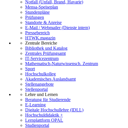
Notfall (Unfall, Brand, Havarie)
Mensa-Speiseplan
Stundenpläne
Prüfungen
Standorte & Anreise
E-Mail / Webmailer (Dienste intern)
Pressebereich
HTWK.magazin
Zentrale Bereiche
Bibliothek und Katalog
Zentrales Prüfungsamt
IT-Servicezentrum
Mathematisch-Naturwissensch. Zentrum
Sport
Hochschulkolleg
Akademisches Auslandsamt
Stellenangebote
Stellenportal
Lehre und Lernen
Beratung für Studierende
E-Learning
Digitale Hochschullehre (IDLL)
Hochschuldidaktik +
Lernplattform OPAL
Studienportal