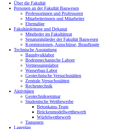
Über die Fakultät
Personen an der Fakultät Bauwesen
Professorinnen und Professoren
Mitarbeiterinnen und Mitarbeiter
Ehemalige
Fakultätsleitung und Dekanat
Mitglieder im Fakultätsrat
Senatsmitglieder der Fakultät Bauwesen
Kommissionen, Ausschüsse, Beauftragte
Technische Ausstattung
Bauphysiklabor
Bodenmechanische Labore
Vermessungslabor
Wasserbau-Labor
Geotechnische Versuchsstätten
Zentrale Versuchsstätten
Rechentechnik
Aktivitäten
Geotechnikseminar
Studentische Wettbewerbe
Betonkanu-Team
Brückenmodellwettbewerb
Würfelwettbewerb
Tagungen
Lageplan