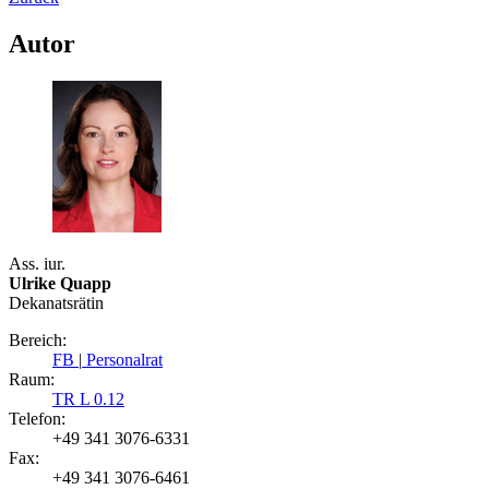
Autor
Ass. iur.
Ulrike Quapp
Dekanatsrätin
Bereich:
FB
|
Personalrat
Raum:
TR L 0.12
Telefon:
+49 341 3076-6331
Fax:
+49 341 3076-6461