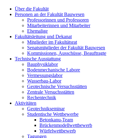
Über die Fakultät
Personen an der Fakultät Bauwesen
Professorinnen und Professoren
Mitarbeiterinnen und Mitarbeiter
Ehemalige
Fakultätsleitung und Dekanat
Mitglieder im Fakultätsrat
Senatsmitglieder der Fakultät Bauwesen
Kommissionen, Ausschüsse, Beauftragte
Technische Ausstattung
Bauphysiklabor
Bodenmechanische Labore
Vermessungslabor
Wasserbau-Labor
Geotechnische Versuchsstätten
Zentrale Versuchsstätten
Rechentechnik
Aktivitäten
Geotechnikseminar
Studentische Wettbewerbe
Betonkanu-Team
Brückenmodellwettbewerb
Würfelwettbewerb
Tagungen