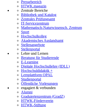
Pressebereich
HTWK.magazin
Zentrale Bereiche
Bibliothek und Katalog
Zentrales Prüfungsamt
IT-Servicezentrum
Mathematisch-Naturwissensch. Zentrum
Sport
Hochschulkolleg
Akademisches Auslandsamt
Stellenangebote
Stellenportal
Lehre und Lernen
Beratung für Studierende
E-Learning
Digitale Hochschullehre (IDLL)
Hochschuldidaktik +
Lernplattform OPAL
Studienportal
Öffentliche Vorlesungen
engagiert & verbunden
Alumni
Graduiertenzentrum (GradZ)
HTWK-Förderverein
HTWK-Stiftung