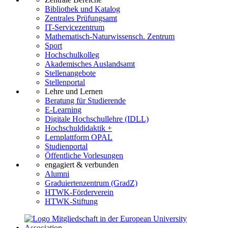
Bibliothek und Katalog
Zentrales Prüfungsamt
IT-Servicezentrum
Mathematisch-Naturwissensch. Zentrum
Sport
Hochschulkolleg
Akademisches Auslandsamt
Stellenangebote
Stellenportal
Lehre und Lernen
Beratung für Studierende
E-Learning
Digitale Hochschullehre (IDLL)
Hochschuldidaktik +
Lernplattform OPAL
Studienportal
Öffentliche Vorlesungen
engagiert & verbunden
Alumni
Graduiertenzentrum (GradZ)
HTWK-Förderverein
HTWK-Stiftung