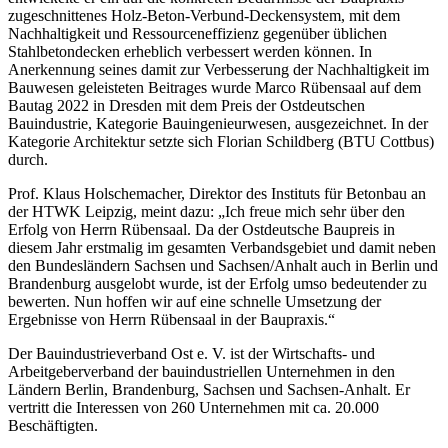
zugeschnittenes Holz-Beton-Verbund-Deckensystem, mit dem
Nachhaltigkeit und Ressourceneffizienz gegenüber üblichen
Stahlbetondecken erheblich verbessert werden können. In
Anerkennung seines damit zur Verbesserung der Nachhaltigkeit im
Bauwesen geleisteten Beitrages wurde Marco Rübensaal auf dem
Bautag 2022 in Dresden mit dem Preis der Ostdeutschen
Bauindustrie, Kategorie Bauingenieurwesen, ausgezeichnet. In der
Kategorie Architektur setzte sich Florian Schildberg (BTU Cottbus)
durch.
Prof. Klaus Holschemacher, Direktor des Instituts für Betonbau an
der HTWK Leipzig, meint dazu: „Ich freue mich sehr über den
Erfolg von Herrn Rübensaal. Da der Ostdeutsche Baupreis in
diesem Jahr erstmalig im gesamten Verbandsgebiet und damit neben
den Bundesländern Sachsen und Sachsen/Anhalt auch in Berlin und
Brandenburg ausgelobt wurde, ist der Erfolg umso bedeutender zu
bewerten. Nun hoffen wir auf eine schnelle Umsetzung der
Ergebnisse von Herrn Rübensaal in der Baupraxis.“
Der Bauindustrieverband Ost e. V. ist der Wirtschafts- und
Arbeitgeberverband der bauindustriellen Unternehmen in den
Ländern Berlin, Brandenburg, Sachsen und Sachsen-Anhalt. Er
vertritt die Interessen von 260 Unternehmen mit ca. 20.000
Beschäftigten.