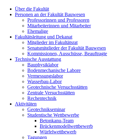
Über die Fakultät
Personen an der Fakultät Bauwesen
Professorinnen und Professoren
Mitarbeiterinnen und Mitarbeiter
Ehemalige
Fakultätsleitung und Dekanat
Mitglieder im Fakultätsrat
Senatsmitglieder der Fakultät Bauwesen
Kommissionen, Ausschüsse, Beauftragte
Technische Ausstattung
Bauphysiklabor
Bodenmechanische Labore
Vermessungslabor
Wasserbau-Labor
Geotechnische Versuchsstätten
Zentrale Versuchsstätten
Rechentechnik
Aktivitäten
Geotechnikseminar
Studentische Wettbewerbe
Betonkanu-Team
Brückenmodellwettbewerb
Würfelwettbewerb
Tagungen