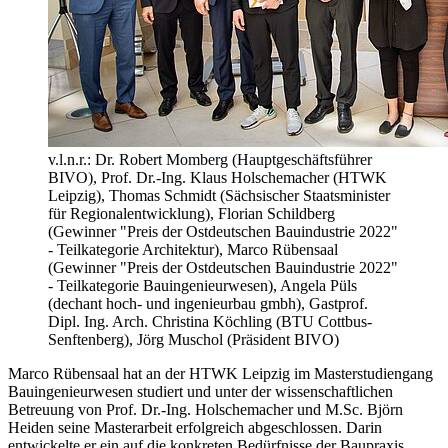
v.l.n.r.: Dr. Robert Momberg (Hauptgeschäftsführer
BIVO), Prof. Dr.-Ing. Klaus Holschemacher (HTWK
Leipzig), Thomas Schmidt (Sächsischer Staatsminister
für Regionalentwicklung), Florian Schildberg
(Gewinner "Preis der Ostdeutschen Bauindustrie 2022"
- Teilkategorie Architektur), Marco Rübensaal
(Gewinner "Preis der Ostdeutschen Bauindustrie 2022"
- Teilkategorie Bauingenieurwesen), Angela Püls
(dechant hoch- und ingenieurbau gmbh), Gastprof.
Dipl. Ing. Arch. Christina Köchling (BTU Cottbus-
Senftenberg), Jörg Muschol (Präsident BIVO)
Marco Rübensaal hat an der HTWK Leipzig im Masterstudiengang
Bauingenieurwesen studiert und unter der wissenschaftlichen
Betreuung von Prof. Dr.-Ing. Holschemacher und M.Sc. Björn
Heiden seine Masterarbeit erfolgreich abgeschlossen. Darin
entwickelte er ein auf die konkreten Bedürfnisse der Baupraxis