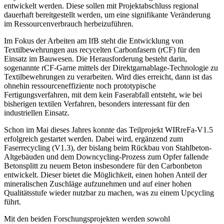
entwickelt werden. Diese sollen mit Projektabschluss regional
dauerhaft bereitgestellt werden, um eine signifikante Veränderung
im Ressourcenverbrauch herbeizuführen.
Im Fokus der Arbeiten am IfB steht die Entwicklung von
Textilbewehrungen aus recycelten Carbonfasern (rCF) für den
Einsatz im Bauwesen. Die Herausforderung besteht darin,
sogenannte rCF-Garne mittels der Direktgarnablage-Technologie zu
Textilbewehrungen zu verarbeiten. Wird dies erreicht, dann ist das
ohnehin ressourceneffiziente noch prototypische
Fertigungsverfahren, mit dem kein Faserabfall entsteht, wie bei
bisherigen textilen Verfahren, besonders interessant für den
industriellen Einsatz.
Schon im Mai dieses Jahres konnte das Teilprojekt WIRreFa-V1.5
erfolgreich gestartet werden. Dabei wird, ergänzend zum
Faserrecycling (V1.3), der bislang beim Rückbau von Stahlbeton-
Altgebäuden und dem Downcycling-Prozess zum Opfer fallende
Betonsplitt zu neuem Beton insbesondere für den Carbonbeton
entwickelt. Dieser bietet die Möglichkeit, einen hohen Anteil der
mineralischen Zuschläge aufzunehmen und auf einer hohen
Qualitätsstufe wieder nutzbar zu machen, was zu einem Upcycling
führt.
Mit den beiden Forschungsprojekten werden sowohl