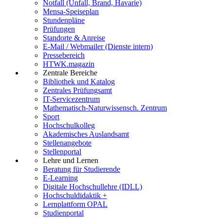
Notfall (Unfall, Brand, Havarie)
Mensa-Speiseplan
Stundenpläne
Prüfungen
Standorte & Anreise
E-Mail / Webmailer (Dienste intern)
Pressebereich
HTWK.magazin
Zentrale Bereiche
Bibliothek und Katalog
Zentrales Prüfungsamt
IT-Servicezentrum
Mathematisch-Naturwissensch. Zentrum
Sport
Hochschulkolleg
Akademisches Auslandsamt
Stellenangebote
Stellenportal
Lehre und Lernen
Beratung für Studierende
E-Learning
Digitale Hochschullehre (IDLL)
Hochschuldidaktik +
Lernplattform OPAL
Studienportal