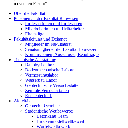
recycelten Fasern“
Über die Fakultät
Personen an der Fakultät Bauwesen
Professorinnen und Professoren
Mitarbeiterinnen und Mitarbeiter
Ehemalige
Fakultätsleitung und Dekanat
Mitglieder im Fakultätsrat
Senatsmitglieder der Fakultät Bauwesen
Kommissionen, Ausschüsse, Beauftragte
Technische Ausstattung
Bauphysiklabor
Bodenmechanische Labore
Vermessungslabor
Wasserbau-Labor
Geotechnische Versuchsstätten
Zentrale Versuchsstätten
Rechentechnik
Aktivitäten
Geotechnikseminar
Studentische Wettbewerbe
Betonkanu-Team
Brückenmodellwettbewerb
Würfelwettbewerb