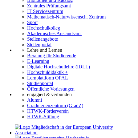
Bibliothek und Katalog
Zentrales Prüfungsamt
IT-Servicezentrum
Mathematisch-Naturwissensch. Zentrum
Sport
Hochschulkolleg
Akademisches Auslandsamt
Stellenangebote
Stellenportal
Lehre und Lernen
Beratung für Studierende
E-Learning
Digitale Hochschullehre (IDLL)
Hochschuldidaktik +
Lernplattform OPAL
Studienportal
Öffentliche Vorlesungen
engagiert & verbunden
Alumni
Graduiertenzentrum (GradZ)
HTWK-Förderverein
HTWK-Stiftung