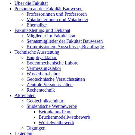
Über die Fakultät
Personen an der Fakultät Bauwesen
Professorinnen und Professoren
Mitarbeiterinnen und Mitarbeiter
Ehemalige
Fakultätsleitung und Dekanat
Mitglieder im Fakultätsrat
Senatsmitglieder der Fakultät Bauwesen
Kommissionen, Ausschüsse, Beauftragte
Technische Ausstattung
Bauphysiklabor
Bodenmechanische Labore
Vermessungslabor
Wasserbau-Labor
Geotechnische Versuchsstätten
Zentrale Versuchsstätten
Rechentechnik
Aktivitäten
Geotechnikseminar
Studentische Wettbewerbe
Betonkanu-Team
Brückenmodellwettbewerb
Würfelwettbewerb
Tagungen
Lageplan