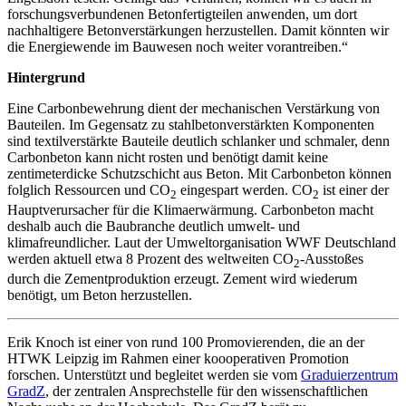
forschungsverbundenen Betonfertigteilen anwenden, um dort
nachhaltigere Betonverstärkungen herzustellen. Damit könnten wir
die Energiewende im Bauwesen noch weiter vorantreiben.“
Hintergrund
Eine Carbonbewehrung dient der mechanischen Verstärkung von
Bauteilen. Im Gegensatz zu stahlbetonverstärkten Komponenten
sind textilverstärkte Bauteile deutlich schlanker und schmaler, denn
Carbonbeton kann nicht rosten und benötigt damit keine
zentimeterdicke Schutzschicht aus Beton. Mit Carbonbeton können
folglich Ressourcen und CO
eingespart werden. CO
ist einer der
2
2
Hauptverursacher für die Klimaerwärmung. Carbonbeton macht
deshalb auch die Baubranche deutlich umwelt- und
klimafreundlicher. Laut der Umweltorganisation WWF Deutschland
werden aktuell etwa 8 Prozent des weltweiten CO
-Ausstoßes
2
durch die Zementproduktion erzeugt. Zement wird wiederum
benötigt, um Beton herzustellen.
Erik Knoch ist einer von rund 100 Promovierenden, die an der
HTWK Leipzig im Rahmen einer koooperativen Promotion
forschen. Unterstützt und begleitet werden sie vom
Graduierzentrum
GradZ
, der zentralen Ansprechstelle für den wissenschaftlichen