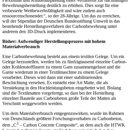
Flexibilität und Kundenanpassung eines Verfahrens zur nachhaltigen
Bewehrungsherstellung deutlich zu erhöhen. Dies sorgt für eine
verbesserte Wettbewerbsfähigkeit und wäre zudem auch
ressourcenschonender.“, so der 28-Jährige. Um das zu erreichen,
will der Stipendiat der Deutschen Bundesstiftung Umwelt in das
bestehende Herstellungsverfahren der Carbonbewehrung unter
anderem den 3D-Druck implementieren.
Bisher: Aufwendiger Herstellungsprozess mit hohem
Materialverbrauch
Eine Carbonbewehrung besteht aus einem textilen Gelege. Um ein
Gelege herzustellen, werden bis zu fünfzigtausend einzelne Carbon-
oder Kohlenstofffasern zu einem Garn zusammengefasst und die
Garne wiederum in einer Textilmaschine zu einem Gelege
verarbeitet. Dieses wird dann mit einer stabilisierenden
Beschichtung versehen. Es entsteht eine Art Matte, die als
Verstärkung in den Hochleistungsbeton eingebettet wird. Bislang
sind die Textilmatten vorgefertigt, so dass bei der Herstellung
einzelner Bauteile aus Carbonbeton große Teile der Matten als
Verschnitt weggeworfen werden.
Um dem Materialverbrauch entgegenzuwirken, wurde im Rahmen
von Deutschlands größtem Forschungsvorhaben zu Carbonbeton,
3
dem „C
– Carbon Concrete Composite“, an dem auch die HTWK