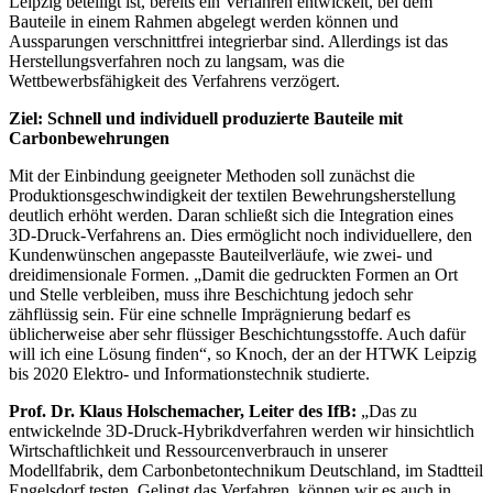
Leipzig beteiligt ist, bereits ein Verfahren entwickelt, bei dem
Bauteile in einem Rahmen abgelegt werden können und
Aussparungen verschnittfrei integrierbar sind. Allerdings ist das
Herstellungsverfahren noch zu langsam, was die
Wettbewerbsfähigkeit des Verfahrens verzögert.
Ziel: Schnell und individuell produzierte Bauteile mit
Carbonbewehrungen
Mit der Einbindung geeigneter Methoden soll zunächst die
Produktionsgeschwindigkeit der textilen Bewehrungsherstellung
deutlich erhöht werden. Daran schließt sich die Integration eines
3D-Druck-Verfahrens an. Dies ermöglicht noch individuellere, den
Kundenwünschen angepasste Bauteilverläufe, wie zwei- und
dreidimensionale Formen. „Damit die gedruckten Formen an Ort
und Stelle verbleiben, muss ihre Beschichtung jedoch sehr
zähflüssig sein. Für eine schnelle Imprägnierung bedarf es
üblicherweise aber sehr flüssiger Beschichtungsstoffe. Auch dafür
will ich eine Lösung finden“, so Knoch, der an der HTWK Leipzig
bis 2020 Elektro- und Informationstechnik studierte.
Prof. Dr. Klaus Holschemacher, Leiter des IfB:
„Das zu
entwickelnde 3D-Druck-Hybrikdverfahren werden wir hinsichtlich
Wirtschaftlichkeit und Ressourcenverbrauch in unserer
Modellfabrik, dem Carbonbetontechnikum Deutschland, im Stadtteil
Engelsdorf testen. Gelingt das Verfahren, können wir es auch in