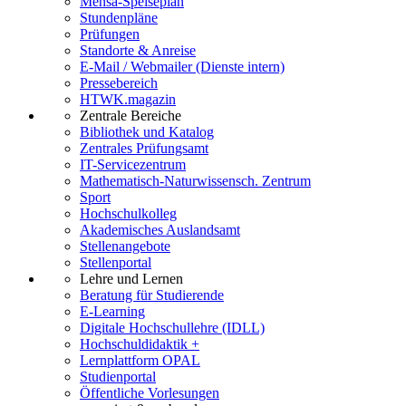
Mensa-Speiseplan
Stundenpläne
Prüfungen
Standorte & Anreise
E-Mail / Webmailer (Dienste intern)
Pressebereich
HTWK.magazin
Zentrale Bereiche
Bibliothek und Katalog
Zentrales Prüfungsamt
IT-Servicezentrum
Mathematisch-Naturwissensch. Zentrum
Sport
Hochschulkolleg
Akademisches Auslandsamt
Stellenangebote
Stellenportal
Lehre und Lernen
Beratung für Studierende
E-Learning
Digitale Hochschullehre (IDLL)
Hochschuldidaktik +
Lernplattform OPAL
Studienportal
Öffentliche Vorlesungen