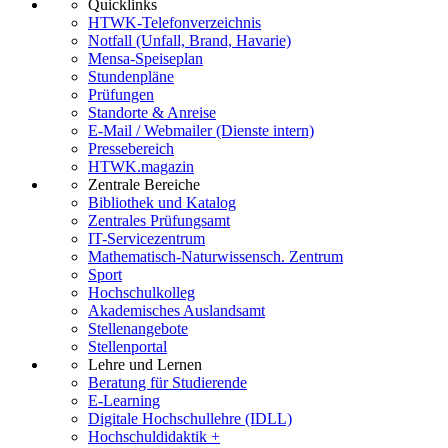
Quicklinks
HTWK-Telefonverzeichnis
Notfall (Unfall, Brand, Havarie)
Mensa-Speiseplan
Stundenpläne
Prüfungen
Standorte & Anreise
E-Mail / Webmailer (Dienste intern)
Pressebereich
HTWK.magazin
Zentrale Bereiche
Bibliothek und Katalog
Zentrales Prüfungsamt
IT-Servicezentrum
Mathematisch-Naturwissensch. Zentrum
Sport
Hochschulkolleg
Akademisches Auslandsamt
Stellenangebote
Stellenportal
Lehre und Lernen
Beratung für Studierende
E-Learning
Digitale Hochschullehre (IDLL)
Hochschuldidaktik +