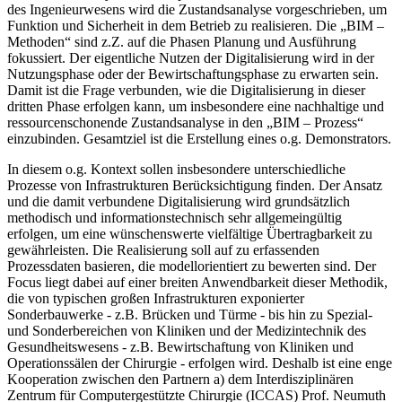
des Ingenieurwesens wird die Zustandsanalyse vorgeschrieben, um
Funktion und Sicherheit in dem Betrieb zu realisieren. Die „BIM –
Methoden“ sind z.Z. auf die Phasen Planung und Ausführung
fokussiert. Der eigentliche Nutzen der Digitalisierung wird in der
Nutzungsphase oder der Bewirtschaftungsphase zu erwarten sein.
Damit ist die Frage verbunden, wie die Digitalisierung in dieser
dritten Phase erfolgen kann, um insbesondere eine nachhaltige und
ressourcenschonende Zustandsanalyse in den „BIM – Prozess“
einzubinden. Gesamtziel ist die Erstellung eines o.g. Demonstrators.
In diesem o.g. Kontext sollen insbesondere unterschiedliche
Prozesse von Infrastrukturen Berücksichtigung finden. Der Ansatz
und die damit verbundene Digitalisierung wird grundsätzlich
methodisch und informationstechnisch sehr allgemeingültig
erfolgen, um eine wünschenswerte vielfältige Übertragbarkeit zu
gewährleisten. Die Realisierung soll auf zu erfassenden
Prozessdaten basieren, die modellorientiert zu bewerten sind. Der
Focus liegt dabei auf einer breiten Anwendbarkeit dieser Methodik,
die von typischen großen Infrastrukturen exponierter
Sonderbauwerke - z.B. Brücken und Türme - bis hin zu Spezial-
und Sonderbereichen von Kliniken und der Medizintechnik des
Gesundheitswesens - z.B. Bewirtschaftung von Kliniken und
Operationssälen der Chirurgie - erfolgen wird. Deshalb ist eine enge
Kooperation zwischen den Partnern a) dem Interdisziplinären
Zentrum für Computergestützte Chirurgie (ICCAS) Prof. Neumuth